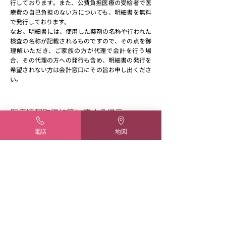
行しております。また、公費負担医療の受給者で医
療費の自己負担のない方についても、明細書を無料
で発行しております。
​なお、明細書には、使用した薬剤の名称や行われた
検査の名称が記載されるものですので、その点を御
理解いただき、ご家族の方が代理で会計を行う場
合、その代理の方への発行も含め、明細書の発行を
希望されない方は会計窓口にその旨お申し出くださ
い。
医療情報取得加算に関する掲示
電話
地図
​当院は、マイナ保険証の利用や問診票等を通じて患
者の診療情報を取得・活用することにより、質の高
い医療の提供に努めている医療機関（医療情報取得
加算の算定医療機関）です。
​外来・在宅ベースアップ評価料（Ⅰ）
看護職員等の医療現場で働く方々の賃上げを実施す